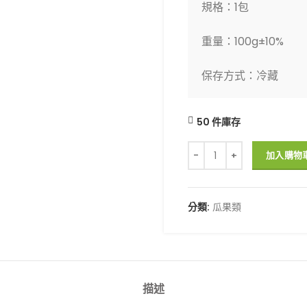
規格：1包

重量：100g±10%

保存方式：冷藏
50 件庫存
【九鋒】鮮白果 數量
加入購物
分類:
瓜果類
描述