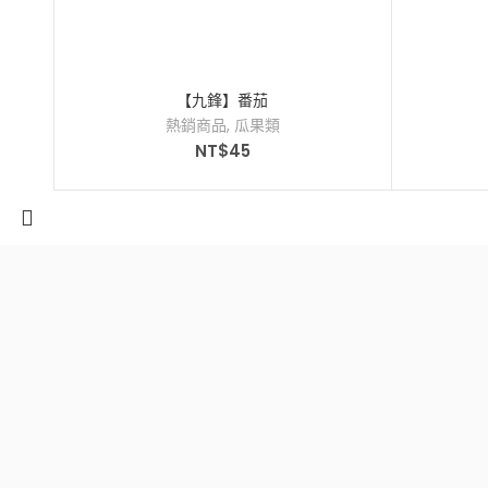
【九鋒】番茄
熱銷商品
,
瓜果類
NT$
45