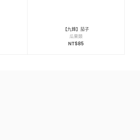
【九鋒】茄子
瓜果類
NT$
85