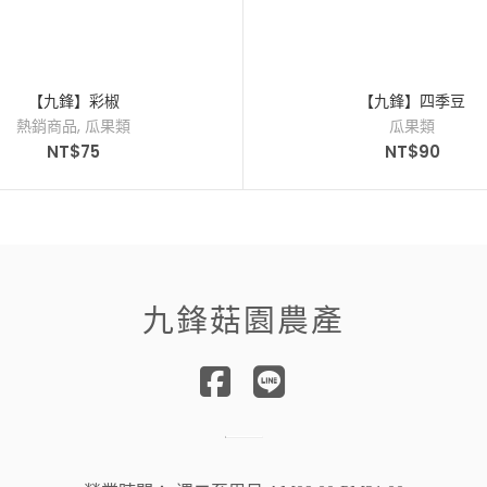
【九鋒】彩椒
【九鋒】四季豆
熱銷商品
,
瓜果類
瓜果類
NT$
75
NT$
90
九鋒菇園農產